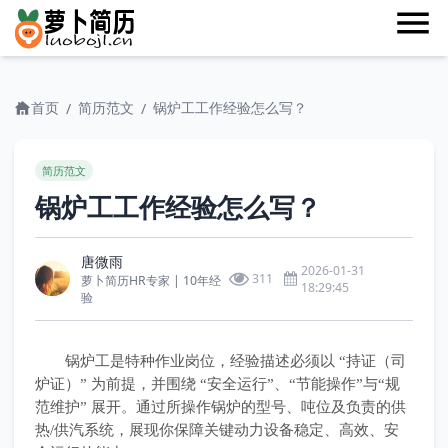
首页
简历范文
锅炉工工作经验怎么写？
/
/
简历范文
锅炉工工作经验怎么写？
唐微雨
2026-01-31
311
萝卜简历HR专家 | 10年经
18:29:45
验
锅炉工是特种作业岗位，经验描述必须以 “持证（司
炉证）” 为前提，并围绕 “安全运行”、“节能操作”与“规
范维护” 展开。通过所操作锅炉的型号、吨位及负责的供
热/供汽系统，展现你保障关键动力设备稳定、高效、安